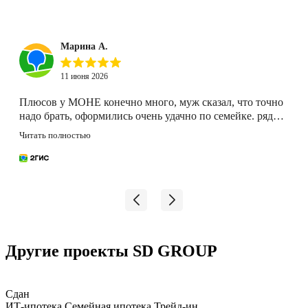
Марина А.
11 июня 2026
Плюсов у МОНЕ конечно много, муж сказал, что точно
надо брать, оформились очень удачно по семейке. рядом
парк, на территории тоже двор хороший будет, еще и
Читать полностью
детсад планируется строить. Спорить не стала,
остановились на этом варианте.
Другие проекты SD GROUP
Сдан
ИТ-ипотека
Семейная ипотека
Трейд-ин