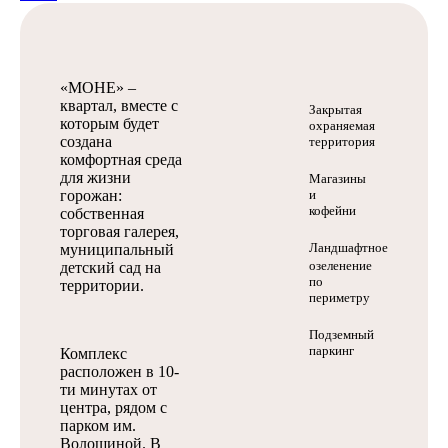
«МОНЕ» –
квартал, вместе с
Закрытая
которым будет
охраняемая
создана
территория
комфортная среда
для жизни
Магазины
горожан:
и
кофейни
собственная
торговая галерея,
Ландшафтное
муниципальный
озеленение
детский сад на
по
территории.
периметру
Подземный
паркинг
Комплекс
расположен в 10-
ти минутах от
центра, рядом с
парком им.
Волошиной. В