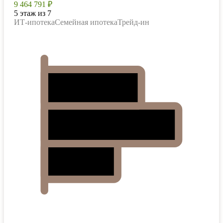
9 464 791 ₽
5 этаж из 7
ИТ-ипотека
Семейная ипотека
Трейд-ин