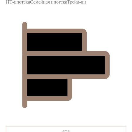
ИТ-ипотека
Семейная ипотека
Трейд-ин