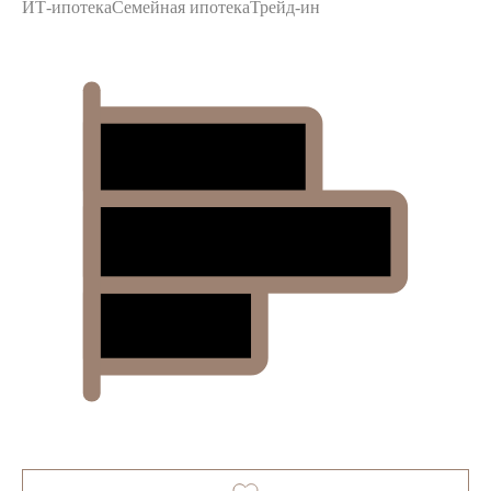
ИТ-ипотека
Семейная ипотека
Трейд-ин